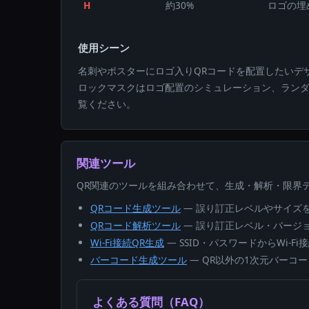
H
約30%
ロゴの埋
使用シーン
名刺やポスターにロゴ入りQRコードを配置したいデ
ロックマスクはロゴ配置のシミュレーション、ラン
覧ください。
関連ツール
QR関連のツールを組み合わせて、生成・解析・限界
QRコード生成ツール
— 誤り訂正レベルやサイズ
QRコード解析ツール
— 誤り訂正レベル・バージ
Wi-Fi接続QR生成
— SSID・パスワードからWi-F
バーコード生成ツール
— QR以外の1次元バーコ
よくある質問（FAQ）