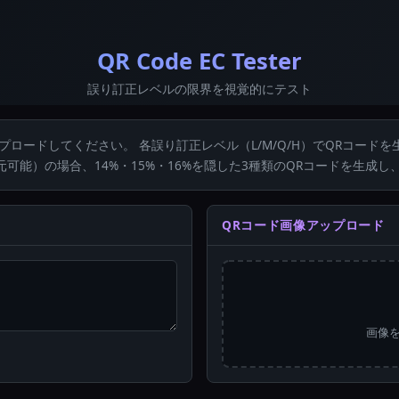
QR Code EC Tester
誤り訂正レベルの限界を視覚的にテスト
プロードしてください。 各誤り訂正レベル（L/M/Q/H）でQRコー
元可能）の場合、14%・15%・16%を隠した3種類のQRコードを生成
QRコード画像アップロード
画像を