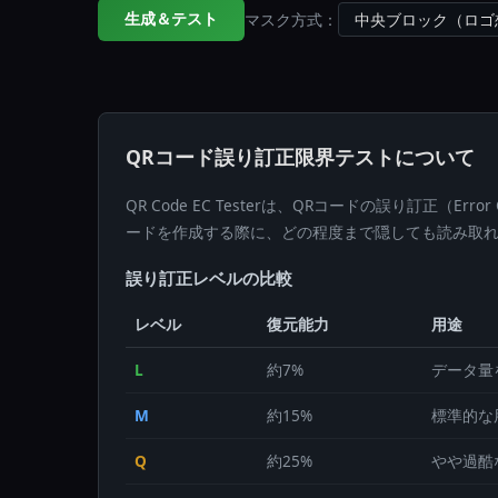
マスク方式：
生成＆テスト
QRコード誤り訂正限界テストについて
QR Code EC Testerは、QRコードの誤り訂正
ードを作成する際に、どの程度まで隠しても読み取
誤り訂正レベルの比較
レベル
復元能力
用途
L
約7%
データ量
M
約15%
標準的な
Q
約25%
やや過酷