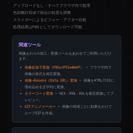
アップロードなし・すべてブラウザ内で処理
色距離許容値で統合の粒度を調整
スライダーによるビフォー・アフター比較
処理結果はPNGとしてダウンロード可能
関連ツール
画像まわりの加工・変換ツールもあわせてご利用いただけ
ます。
画像拡張子変換（PNG⇄JPEG⇄WebP）
— ブラウザ内で
画像の形式を相互変換。
画像→Base64（Data URL）変換
— 画像をHTML/CSSに
埋め込める文字列に変換。
カラーコード変換
— HEX・RGB・HSLを相互変換してプ
レビュー。
GIFアニメメーカー
— 画像の領域ごとに効果をかけて
ループGIFを作成。