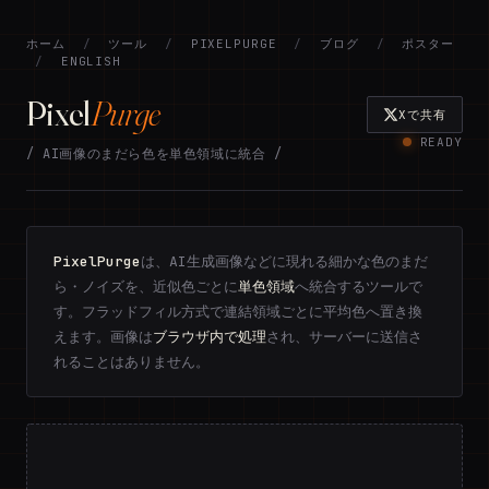
ホーム
/
ツール
/
PIXELPURGE
/
ブログ
/
ポスター
/
ENGLISH
Pixel
Purge
Xで共有
READY
/ AI画像のまだら色を単色領域に統合 /
PixelPurge
は、AI生成画像などに現れる細かな色のまだ
ら・ノイズを、近似色ごとに
単色領域
へ統合するツールで
す。フラッドフィル方式で連結領域ごとに平均色へ置き換
えます。画像は
ブラウザ内で処理
され、サーバーに送信さ
れることはありません。